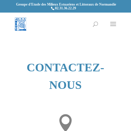
Groupe d'Etude des Milieux Estuariens et Littoraux de Normandie
02.31.36.22.29
CONTACTEZ-
NOUS
